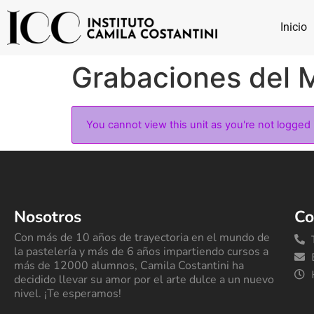
Inicio
Grabaciones del 
You cannot view this unit as you're not logged 
Nosotros
Co
Con más de 10 años de trayectoria en el mundo de
la pastelería y más de 6 años impartiendo cursos a
más de 12000 alumnos, Camila Costantini ha
decidido llevar su amor por el arte dulce a un nuevo
nivel. ¡Te esperamos!