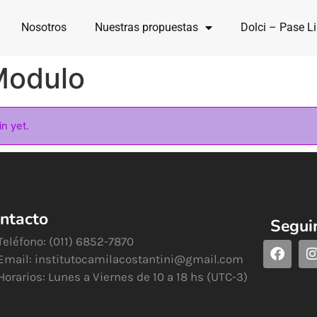
Nosotros
Nuestras propuestas
Dolci – Pase Li
Modulo
in yet.
ntacto
Segui
Teléfono: (011) 6852-7870
Email:
institutocamilacostantini@gmail.com
Horarios: Lunes a Viernes de 10 a 18 hs (UTC-3)