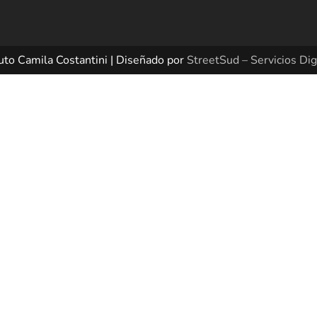
uto Camila Costantini | Diseñado por
StreetSud – Servicios Dig