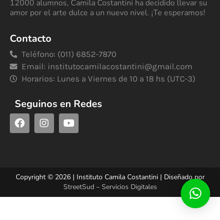
12000 alumnos, Camila Costantini ha decidido llevar su
amor por el arte dulce a un nuevo nivel. ¡Te esperamos!
Contacto
Teléfono: (011) 6852-7870
Email:
institutocamilacostantini@gmail.com
Horarios: Lunes a Viernes de 10 a 18 hs (UTC-3)
Seguinos en Redes
Copyright © 2026 | Instituto Camila Costantini | Diseñado por
StreetSud – Servicios Digitales