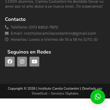
12000 alumnos, Camila Costantini ha decidido llevar su
amor por el arte dulce a un nuevo nivel. ¡Te esperamos!
Contacto
Teléfono: (011) 6852-7870
Email:
institutocamilacostantini@gmail.com
Horarios: Lunes a Viernes de 10 a 18 hs (UTC-3)
Seguinos en Redes
Copyright © 2026 | Instituto Camila Costantini | Diseñado por
StreetSud – Servicios Digitales