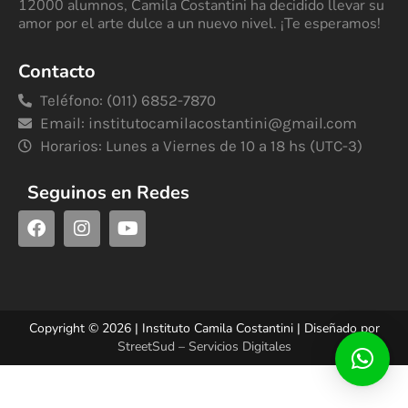
12000 alumnos, Camila Costantini ha decidido llevar su
amor por el arte dulce a un nuevo nivel. ¡Te esperamos!
Contacto
Teléfono: (011) 6852-7870
Email:
institutocamilacostantini@gmail.com
Horarios: Lunes a Viernes de 10 a 18 hs (UTC-3)
Seguinos en Redes
Copyright © 2026 | Instituto Camila Costantini | Diseñado por
StreetSud – Servicios Digitales