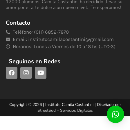
12000 alumnos, Camila Costantini ha decidido llevar su
amor por el arte dulce a un nuevo nivel. ¡Te esperamos!
Contacto
Teléfono: (011) 6852-7870
Email:
institutocamilacostantini@gmail.com
Horarios: Lunes a Viernes de 10 a 18 hs (UTC-3)
Seguinos en Redes
Copyright © 2026 | Instituto Camila Costantini | Diseñado por
StreetSud – Servicios Digitales