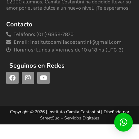
12000 alumnos, Camila Costantini ha decidido llevar su
amor por el arte dulce a un nuevo nivel. ¡Te esperamos!
Contacto
Teléfono: (011) 6852-7870
Email:
institutocamilacostantini@gmail.com
Horarios: Lunes a Viernes de 10 a 18 hs (UTC-3)
Seguinos en Redes
Copyright © 2026 | Instituto Camila Costantini | Diseñado por
StreetSud – Servicios Digitales