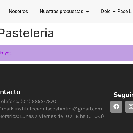
Nosotros
Nuestras propuestas
Dolci – Pase Li
Pasteleria
in yet.
ntacto
Segui
Teléfono: (011) 6852-7870
Email:
institutocamilacostantini@gmail.com
Horarios: Lunes a Viernes de 10 a 18 hs (UTC-3)