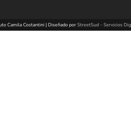
uto Camila Costantini | Diseñado por
StreetSud – Servicios Dig