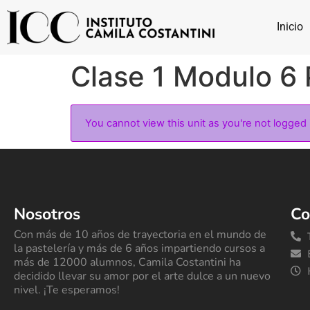
Inicio
Clase 1 Modulo 6 
You cannot view this unit as you're not logged 
Nosotros
Co
Con más de 10 años de trayectoria en el mundo de
la pastelería y más de 6 años impartiendo cursos a
más de 12000 alumnos, Camila Costantini ha
decidido llevar su amor por el arte dulce a un nuevo
nivel. ¡Te esperamos!