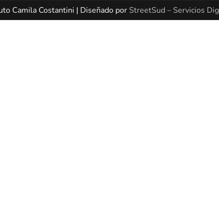
uto Camila Costantini | Diseñado por
StreetSud – Servicios Dig