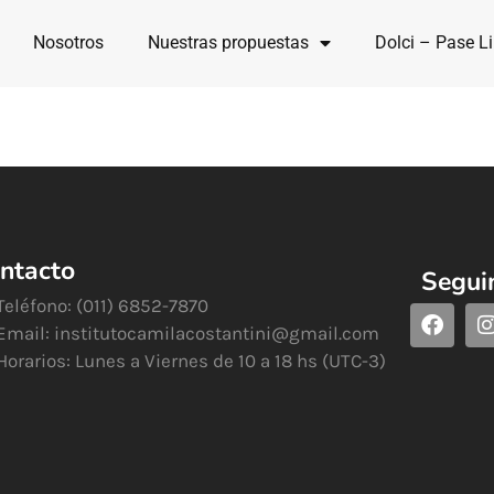
Nosotros
Nuestras propuestas
Dolci – Pase Li
ntacto
Segui
Teléfono: (011) 6852-7870
Email:
institutocamilacostantini@gmail.com
Horarios: Lunes a Viernes de 10 a 18 hs (UTC-3)