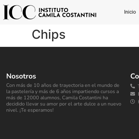
Inicio
Chips
Nosotros
Co
Con más de 10 años de trayectoria en el mundo de
la pastelería y más de 6 años impartiendo cursos a
más de 12000 alumnos, Camila Costantini ha
decidido llevar su amor por el arte dulce a un nuevo
nivel. ¡Te esperamos!