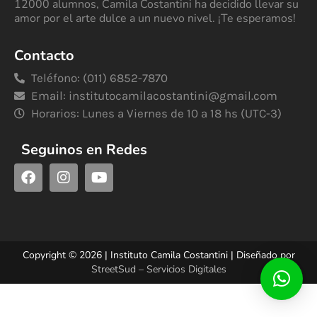
12000 alumnos, Camila Costantini ha decidido llevar su
amor por el arte dulce a un nuevo nivel. ¡Te esperamos!
Contacto
Teléfono: (011) 6852-7870
Email:
institutocamilacostantini@gmail.com
Horarios: Lunes a Viernes de 10 a 18 hs (UTC-3)
Seguinos en Redes
Copyright © 2026 | Instituto Camila Costantini | Diseñado por
StreetSud – Servicios Digitales