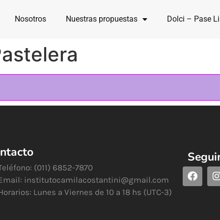
Nosotros
Nuestras propuestas
Dolci – Pase Li
astelera
ntacto
Segui
Teléfono: (011) 6852-7870
Email:
institutocamilacostantini@gmail.com
Horarios: Lunes a Viernes de 10 a 18 hs (UTC-3)