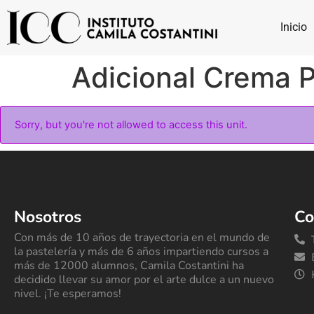
Inicio
Adicional Crema P
Sorry, but you're not allowed to access this unit.
Nosotros
Co
Con más de 10 años de trayectoria en el mundo de
la pastelería y más de 6 años impartiendo cursos a
más de 12000 alumnos, Camila Costantini ha
decidido llevar su amor por el arte dulce a un nuevo
nivel. ¡Te esperamos!