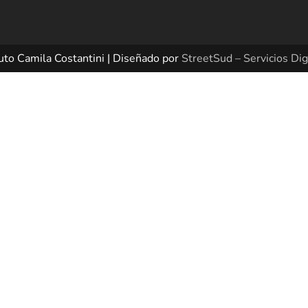
uto Camila Costantini | Diseñado por
StreetSud – Servicios Dig