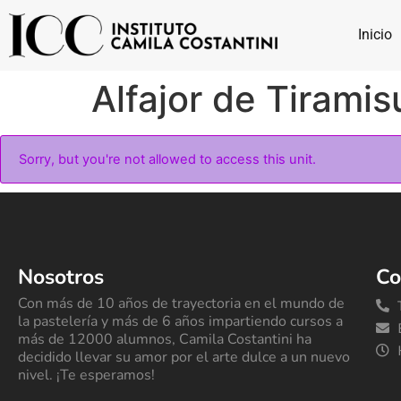
Inicio
Alfajor de Tiramis
Sorry, but you're not allowed to access this unit.
Nosotros
Co
Con más de 10 años de trayectoria en el mundo de
la pastelería y más de 6 años impartiendo cursos a
más de 12000 alumnos, Camila Costantini ha
decidido llevar su amor por el arte dulce a un nuevo
nivel. ¡Te esperamos!