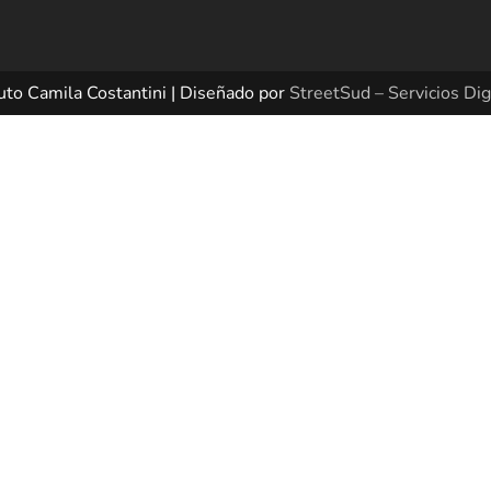
uto Camila Costantini | Diseñado por
StreetSud – Servicios Dig