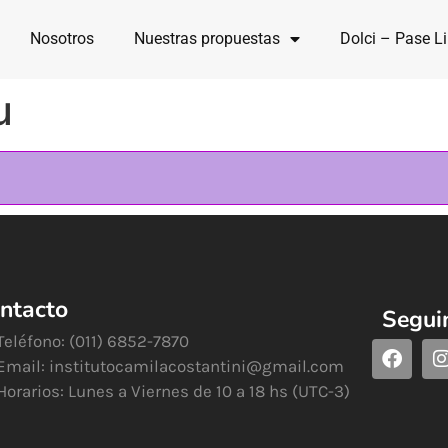
Nosotros
Nuestras propuestas
Dolci – Pase Li
u
ntacto
Segui
Teléfono: (011) 6852-7870
Email:
institutocamilacostantini@gmail.com
Horarios: Lunes a Viernes de 10 a 18 hs (UTC-3)