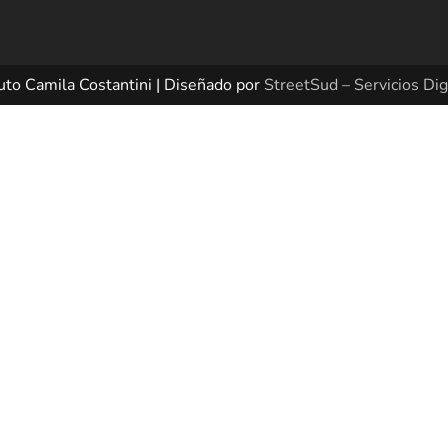
uto Camila Costantini | Diseñado por
StreetSud – Servicios Dig