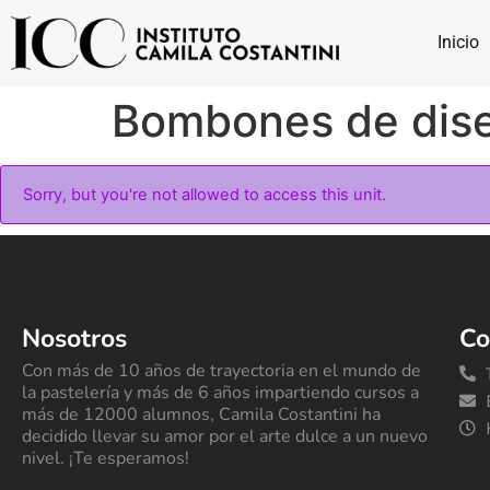
Inicio
Bombones de dis
Sorry, but you're not allowed to access this unit.
Nosotros
Co
Con más de 10 años de trayectoria en el mundo de
la pastelería y más de 6 años impartiendo cursos a
más de 12000 alumnos, Camila Costantini ha
decidido llevar su amor por el arte dulce a un nuevo
nivel. ¡Te esperamos!