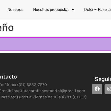
Nosotros
Nuestras propuestas
Dolci – Pase Li
eño
ntacto
Segui
Teléfono: (011) 6852-7870
Email:
institutocamilacostantini@gmail.com
Horarios: Lunes a Viernes de 10 a 18 hs (UTC-3)