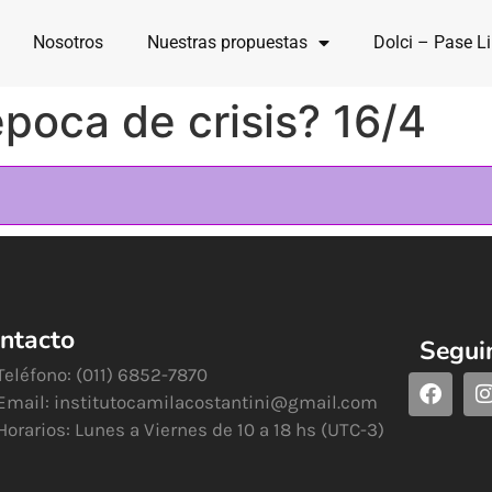
Nosotros
Nuestras propuestas
Dolci – Pase Li
poca de crisis? 16/4
ntacto
Segui
Teléfono: (011) 6852-7870
Email:
institutocamilacostantini@gmail.com
Horarios: Lunes a Viernes de 10 a 18 hs (UTC-3)