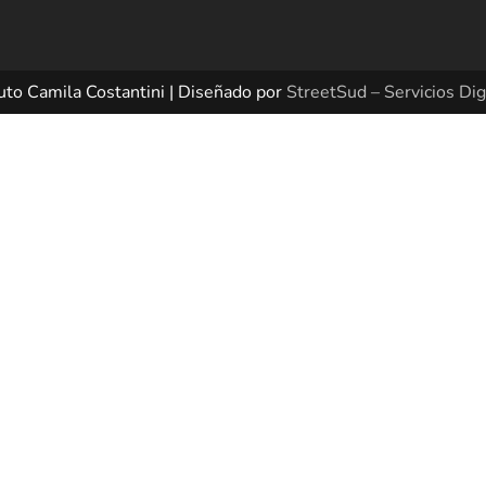
uto Camila Costantini | Diseñado por
StreetSud – Servicios Dig