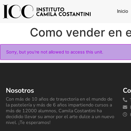
Inicio
Como vender en e
Sorry, but you're not allowed to access this unit.
Nosotros
Co
Con más de 10 años de trayectoria en el mundo de
la pastelería y más de 6 años impartiendo cursos a
más de 12000 alumnos, Camila Costantini ha
decidido llevar su amor por el arte dulce a un nuevo
nivel. ¡Te esperamos!