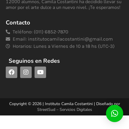
12000 alumnos, Camila Costantini ha decidido llevar su
amor por el arte dulce a un nuevo nivel. ¡Te esperamos!
Contacto
Teléfono: (011) 6852-7870
Email:
institutocamilacostantini@gmail.com
Horarios: Lunes a Viernes de 10 a 18 hs (UTC-3)
Seguinos en Redes
Copyright © 2026 | Instituto Camila Costantini | Diseñado por
StreetSud – Servicios Digitales