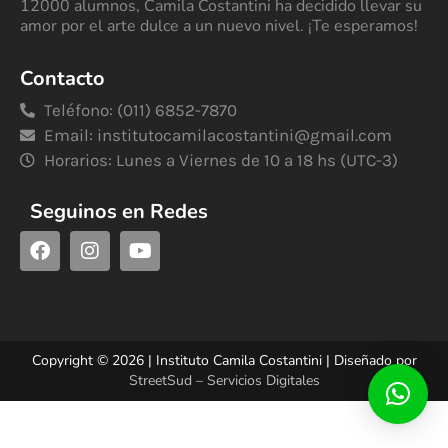
12000 alumnos, Camila Costantini ha decidido llevar su
amor por el arte dulce a un nuevo nivel. ¡Te esperamos!
Contacto
Teléfono: (011) 6852-7870
Email:
institutocamilacostantini@gmail.com
Horarios: Lunes a Viernes de 10 a 18 hs (UTC-3)
Seguinos en Redes
Copyright © 2026 | Instituto Camila Costantini | Diseñado por
StreetSud – Servicios Digitales