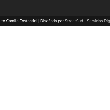
uto Camila Costantini | Diseñado por
StreetSud – Servicios Dig