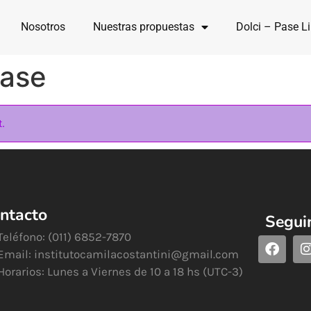
Nosotros
Nuestras propuestas
Dolci – Pase Li
lase
t.
ntacto
Segui
Teléfono: (011) 6852-7870
Email:
institutocamilacostantini@gmail.com
Horarios: Lunes a Viernes de 10 a 18 hs (UTC-3)