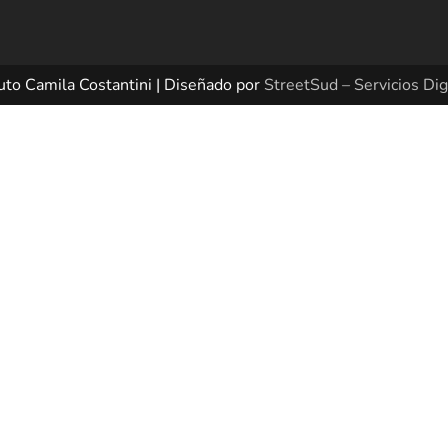
uto Camila Costantini | Diseñado por
StreetSud – Servicios Dig