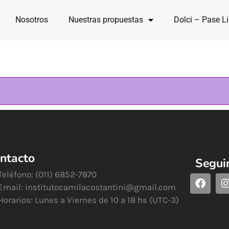
Nosotros
Nuestras propuestas
Dolci – Pase Li
ntacto
Segui
Teléfono: (011) 6852-7870
Email:
institutocamilacostantini@gmail.com
Horarios: Lunes a Viernes de 10 a 18 hs (UTC-3)