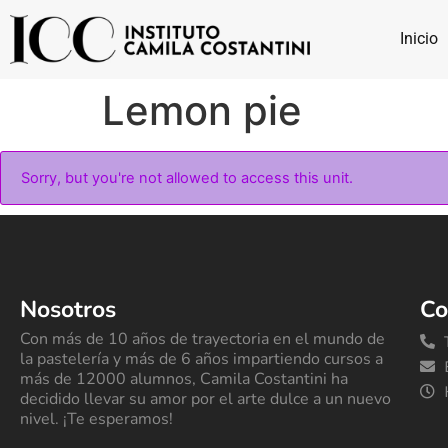
Inicio
Lemon pie
Sorry, but you're not allowed to access this unit.
Nosotros
Co
Con más de 10 años de trayectoria en el mundo de
la pastelería y más de 6 años impartiendo cursos a
más de 12000 alumnos, Camila Costantini ha
decidido llevar su amor por el arte dulce a un nuevo
nivel. ¡Te esperamos!