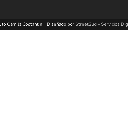
uto Camila Costantini | Diseñado por
StreetSud – Servicios Dig