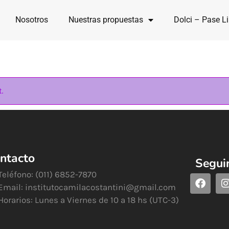
Nosotros
Nuestras propuestas
Dolci – Pase Li
t.
ntacto
Segui
Teléfono: (011) 6852-7870
Email:
institutocamilacostantini@gmail.com
Horarios: Lunes a Viernes de 10 a 18 hs (UTC-3)