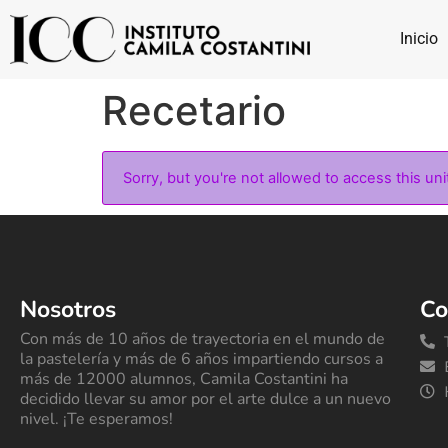
Inicio
Recetario
Sorry, but you're not allowed to access this uni
Nosotros
Co
Con más de 10 años de trayectoria en el mundo de
la pastelería y más de 6 años impartiendo cursos a
más de 12000 alumnos, Camila Costantini ha
decidido llevar su amor por el arte dulce a un nuevo
nivel. ¡Te esperamos!