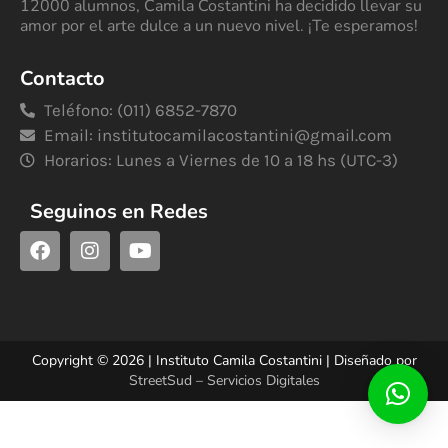
12000 alumnos, Camila Costantini ha decidido llevar su
amor por el arte dulce a un nuevo nivel. ¡Te esperamos!
Contacto
Teléfono: (011) 6852-7870
Email:
institutocamilacostantini@gmail.com
Horarios: Lunes a Viernes de 10 a 18 hs (UTC-3)
Seguinos en Redes
Copyright © 2026 | Instituto Camila Costantini | Diseñado por
StreetSud – Servicios Digitales