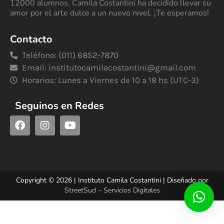
12000 alumnos, Camila Costantini ha decidido llevar su
amor por el arte dulce a un nuevo nivel. ¡Te esperamos!
Contacto
Teléfono: (011) 6852-7870
Email:
institutocamilacostantini@gmail.com
Horarios: Lunes a Viernes de 10 a 18 hs (UTC-3)
Seguinos en Redes
Copyright © 2026 | Instituto Camila Costantini | Diseñado por
StreetSud – Servicios Digitales