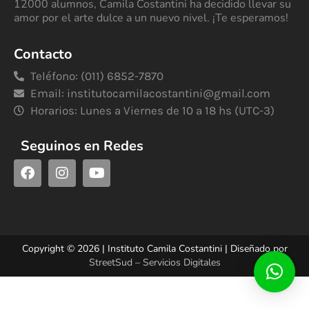
12000 alumnos, Camila Costantini ha decidido llevar su
amor por el arte dulce a un nuevo nivel. ¡Te esperamos!
Contacto
Teléfono: (011) 6852-7870
Email:
institutocamilacostantini@gmail.com
Horarios: Lunes a Viernes de 10 a 18 hs (UTC-3)
Seguinos en Redes
Copyright © 2026 | Instituto Camila Costantini | Diseñado por
StreetSud – Servicios Digitales