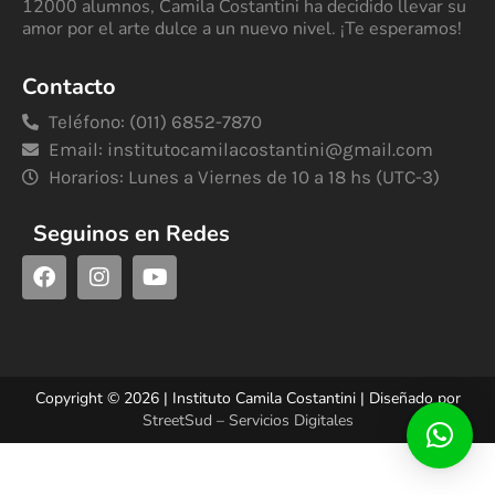
12000 alumnos, Camila Costantini ha decidido llevar su
amor por el arte dulce a un nuevo nivel. ¡Te esperamos!
Contacto
Teléfono: (011) 6852-7870
Email:
institutocamilacostantini@gmail.com
Horarios: Lunes a Viernes de 10 a 18 hs (UTC-3)
Seguinos en Redes
Copyright © 2026 | Instituto Camila Costantini | Diseñado por
StreetSud – Servicios Digitales