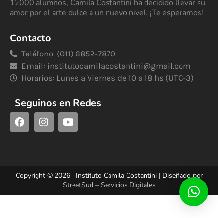
12000 alumnos, Camila Costantini ha decidido llevar su
amor por el arte dulce a un nuevo nivel. ¡Te esperamos!
Contacto
Teléfono: (011) 6852-7870
Email:
institutocamilacostantini@gmail.com
Horarios: Lunes a Viernes de 10 a 18 hs (UTC-3)
Seguinos en Redes
Copyright © 2026 | Instituto Camila Costantini | Diseñado por
StreetSud – Servicios Digitales