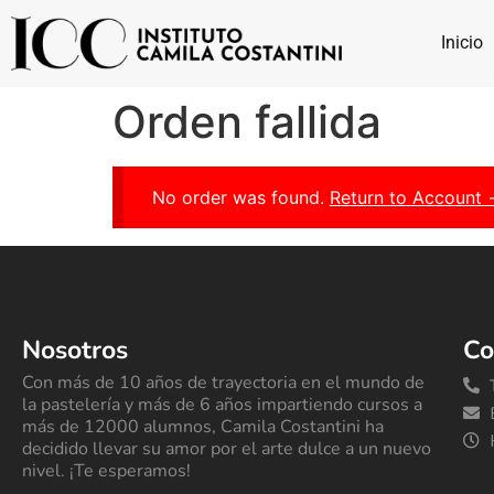
Inicio
Orden fallida
No order was found.
Return to Account
Nosotros
Co
Con más de 10 años de trayectoria en el mundo de
la pastelería y más de 6 años impartiendo cursos a
más de 12000 alumnos, Camila Costantini ha
decidido llevar su amor por el arte dulce a un nuevo
nivel. ¡Te esperamos!