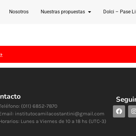
Nosotros
Nuestras propuestas
Dolci – Pase Li
 →
ntacto
Segui
Teléfono: (011) 6852-7870
Email:
institutocamilacostantini@gmail.com
Horarios: Lunes a Viernes de 10 a 18 hs (UTC-3)