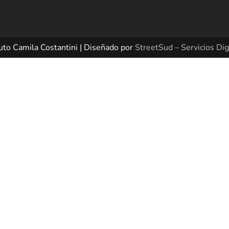
uto Camila Costantini | Diseñado por
StreetSud – Servicios Dig