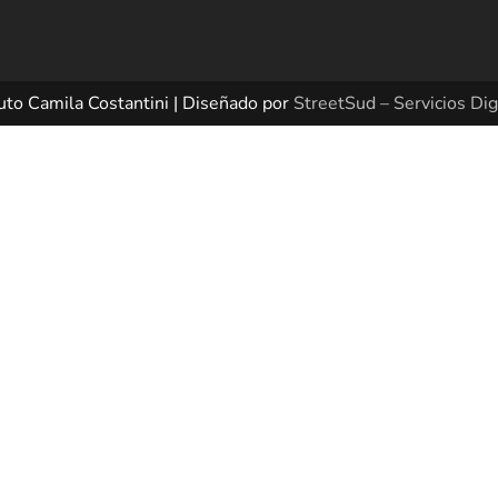
uto Camila Costantini | Diseñado por
StreetSud – Servicios Dig