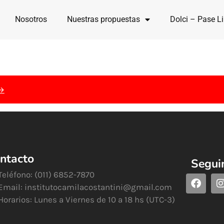
Nosotros
Nuestras propuestas
Dolci – Pase Li
 →
ntacto
Segui
Teléfono: (011) 6852-7870
Email:
institutocamilacostantini@gmail.com
Horarios: Lunes a Viernes de 10 a 18 hs (UTC-3)