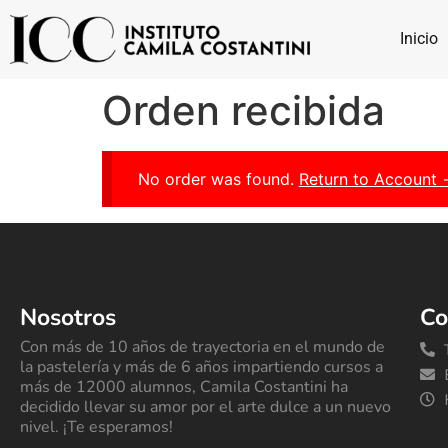
Inicio
Orden recibida
No order was found.
Return to Account
Nosotros
Co
Con más de 10 años de trayectoria en el mundo de
la pastelería y más de 6 años impartiendo cursos a
más de 12000 alumnos, Camila Costantini ha
decidido llevar su amor por el arte dulce a un nuevo
nivel. ¡Te esperamos!