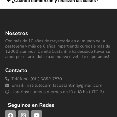
¿Cuándo comienzan y finalizan las clases?
Nosotros
Con más de 10 años de trayectoria en el mundo de la
pastelería y más de 6 años impartiendo cursos a más de
12000 alumnos, Camila Costantini ha decidido llevar su
amor por el arte dulce a un nuevo nivel. ¡Te esperamos!
Contacto
Teléfono: (011) 6852-7870
Email:
institutocamilacostantini@gmail.com
Horarios: Lunes a Viernes de 10 a 18 hs (UTC-3)
Seguinos en Redes